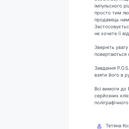
імпульсного рі
просто тим люд
продавець нам
Застосовуєтьс
не хочете її в
Зверніть увагу
повертаються 
Завдання P.O.S
взяти його в р
Всі вимоги до 
серйозних кліє
поліграфічного
Тетяна Ко