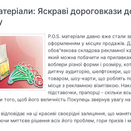
атеріали: Яскраві дороговкази 
у
P.O.S. матеріали давно вже стали 
оформленням у місцях продажів. Д
обов"язкова складова рекламної ка
який можна побачити на прилавках 
воблери різної форми і розміру, к
дитячу аудиторію, шелфтокери, що
товаром, шоу-карти, що роблять п
місце з рекламною візитівкою. Накл
підставочки, прапорці - скільки вс
 того, щоб його величність Покупець звернув увагу на
ь, відповідає на ці красиві своєрідні залицяння, що ман
ючи миттєве рішення всіх його проблем, гори призів і 