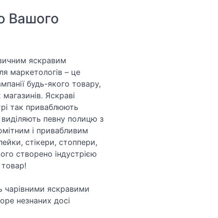
до Вашого
звичним яскравим
ля маркетологів – це
мпанії будь-якого товару,
магазинів. Яскраві
отрі так приваблюють
 виділяють певну полицю з
омітним і привабливим
ейки, стікери, стоппери,
ього створено індустрією
 товар!
ять чарівними яскравими
море незнаних досі