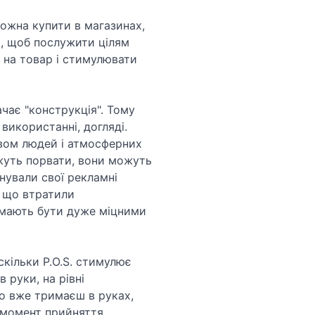
ожна купити в магазинах,
и, щоб послужити цілям
и на товар і стимулювати
чає "конструкція". Тому
 використанні, догляді.
ивом людей і атмосферних
ожуть порвати, вони можуть
онували свої рекламні
, що втратили
и мають бути дуже міцними
скільки P.O.S. стимулює
 руки, на рівні
що вже тримаєш в руках,
В момент прийняття