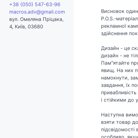
Листівки
+38 (050) 547-63-96
Папки
Пакети
Висновок один
macros.adv@gmail.com
Плакати
P.O.S.-матеріа
вул. Омеляна Пріцака,
Папки
рекламної камп
4, Київ, 03680
Упаковка
Плакати
здійснення пок
Флаєри
Дизайн - це ск
дизайн - не тіл
Пам"ятайте про
явищ. На них п
намокнути, зам
завдання, їх п
привабливість
і стійкими до 
Наступна вимог
взяти товар до
підсвідомості 
особливо, якщ