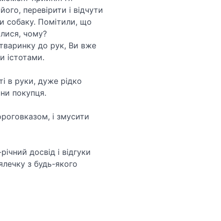
ого, перевірити і відчути
и собаку. Помітили, що
лися, чому?
тваринку до рук, Ви вже
и істотами.
ті в руки, дуже рідко
ни покупця.
ороговказом, і змусити
річний досвід і відгуки
ялечку з будь-якого