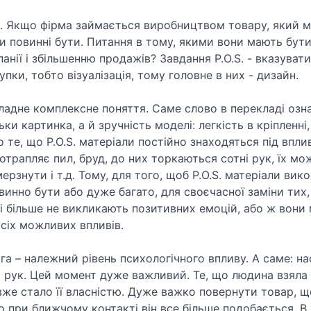
. Якщо фірма займається виробництвом товару, який м
ли повинні бути. Питання в тому, якими вони мають бут
анії і збільшенню продажів? Завдання P.O.S. - вказуват
упки, тобто візуалізація, тому головне в них - дизайн.
ладне комплексне поняття. Саме слово в перекладі озна
ьки картинка, а й зручність моделі: легкість в кріпленні,
 те, що P.O.S. матеріали постійно знаходяться під впл
отрапляє пил, бруд, до них торкаються сотні рук, їх м
ерзнути і т.д. Тому, для того, щоб P.O.S. матеріали вик
овинно бути або дуже багато, для своєчасної заміни тих
 і більше не викликають позитивних емоцій, або ж вон
усіх можливих впливів.
а – належний рівень психологічного впливу. А саме: на
 рук. Цей момент дуже важливий. Те, що людина взяла в
вже стало її власністю. Дуже важко повернути товар, 
о при ближчому контакті він все більше подобається. 