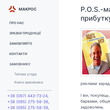
P.O.S.-м
МАКРОС
прибутк
ПРО НАС
Портфоліо
ЗРАЗКИ ПРОДУКЦІЇ
Відгуки
Блокноти
ЗАМОВЛЯЙТЕ
Брошури
Блокноти
КОНТАКТИ
Буклети
Брошури
Менеджери
ЗАМОВНИКУ
Журнали
Буклети
Контакти
Типова угода
Календарі
Журнали
Схема проїзду
Книга замовника
реклами заради
Каталоги
Календарі
Книги
Каталоги
І він, покупец
+38 (067) 443-73-24
,
Листівки
барвами, обіця
+38 (095) 275-58-38
,
Книги
задоволень.
+38 (095) 275-58-39
,
Пакети