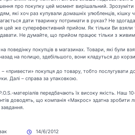
шення про покупку цей момент вирішальний. Зрозуміти й
ям, які хоч раз купували домашніх улюбленців, кішку ч
агається дати тваринку потримати в руках? Не здогада
я цей же суперефективний прийом. Як тільки Ви взяли 
іддавати. Не думайте, що прийом працює тільки з живим
 на поведінку покупців в магазинах. Товари, які були взя
назад на полицю, здебільшого, вони кладуться до корзи
. – «привести» покупця до товару, тобто послугувати д
уки. Далі – справа за упаковкою.
P.O.S.-матеріалів передбачають їх високу якість. Наш 10-
нтів доводять, що компанія «Макрос» здатна зробити л
 завдання.
зак
14/6/2012