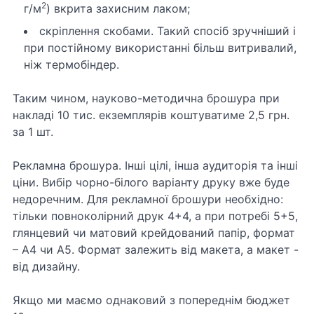
2
г/м
) вкрита захисним лаком;
скріплення скобами. Такий спосіб зручніший і
при постійному використанні більш витривалий,
ніж термобіндер.
Таким чином, науково-методична брошура при
накладі 10 тис. екземплярів коштуватиме 2,5 грн.
за 1 шт.
Рекламна брошура. Інші цілі, інша аудиторія та інші
ціни. Вибір чорно-білого варіанту друку вже буде
недоречним. Для рекламної брошури необхідно:
тільки повноколірний друк 4+4, а при потребі 5+5,
глянцевий чи матовий крейдований папір, формат
– А4 чи А5. Формат залежить від макета, а макет -
від дизайну.
Якщо ми маємо однаковий з попереднім бюджет