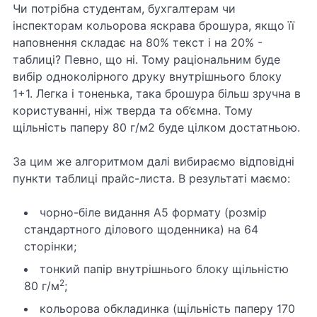
Чи потрібна студентам, бухгалтерам чи
інспекторам кольорова яскрава брошура, якщо її
наповнення складає на 80% текст і на 20% -
таблиці? Певно, що ні. Тому раціональним буде
вибір одноколірного друку внутрішнього блоку
1+1. Легка і тоненька, така брошура більш зручна в
користуванні, ніж тверда та об’ємна. Тому
щільність паперу 80 г/м2 буде цілком достатньою.
За цим же алгоритмом далі вибираємо відповідні
пункти таблиці прайс-листа. В результаті маємо:
чорно-біле видання А5 формату (розмір
стандартного ділового щоденника) на 64
сторінки;
тонкий папір внутрішнього блоку щільністю
2
80 г/м
;
кольорова обкладинка (щільність паперу 170