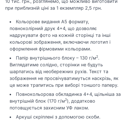
10 тис. грн., розглянемо, що можливо виготовити
при приблизній ціні за 1 екземпляр 2,5 грн.
Кольорове видання А5 формату,
повноколірний друк 4+4, що дозволяє
надрукувати фото на кожній сторінці та інші
кольорові зображення, включаючи логотип і
оформлення фірмовими кольорами.
2
Папір внутрішнього блоку – 130 г/м
.
Виглядатиме солідно, сторінки не будуть
шарпатись від необережних рухів. Текст та
зображення не просвічуватимуться наскрізь, як
це може трапитись при виборі тоншого паперу.
Повнокольорова обкладинка 4+4, щільніша за
2
внутрішній блок (170 г/м
), додатково
потовщується захисним УФ лаком.
Аркуші скріплені з допомогою скоби.