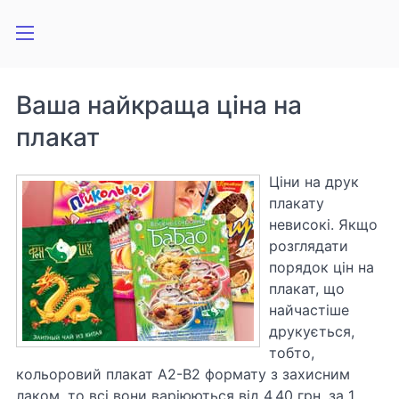
Ваша найкраща ціна на
плакат
Ціни на друк
плакату
невисокі. Якщо
розглядати
порядок цін на
плакат, що
найчастіше
друкується,
тобто,
кольоровий плакат А2-В2 формату з захисним
лаком, то всі вони варіюються від 4,40 грн. за 1