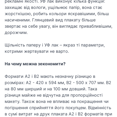
рекламні якості. УФ лак виконує кілька функцій:
захищає від вологи, ущільнює папір, вона стає
жорсткішою, робить кольори яскравішими, більш
насиченими. Глянцевий вид плакату більше
звертає на себе увагу, він виглядає привабливішим,
дорожчим.
Щільність паперу і УФ лак – якраз ті параметри,
котрими жертвувати не варто.
На чому можна зекономити?
Формати А2 і В2 мають незначну різницю в
розмірах: А2 - 420 x 594 мм, В2 - 500 x 707 мм. В2
на 80 мм ширший и на 100 мм довший. Така
різниця майже не відчутна для пропорційності
макету. Також вона не впливає на покращення чи
погіршення сприйняття його покупцем. Відмінність
в сумі витрат на друк плаката А2 і В2 форматів при