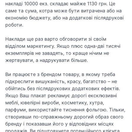
накладі 10000 екз. складає майже 1130 грн. Це
саме та сума, котра може бути витрачена або на
економію бюджету, або на додаткові післядрукові
роботи.
Наклади ще раз варто обговорити зі своїм
відділом маркетингу. Якщо плюс одна-дві тисячі
екземплярів не завадять, то краще нічим не
жертвувати, а надрукувати більше.
Ви працюєте з брендом товару, в якому треба
підкреслити вишуканість, красу, багатство – не
обійтись без післядрукових додаткових ефектів.
Якщо Ваш плакат рекламує дорогі ексклюзивні
меблі, ювелірні вироби, косметику, хутра,
парфуми, використайте тиснення фольгою. Тільки,
створивши по-справжньому дорогий образ свого
бренду і показавши його у відповідних місцях
продажів, Ви підштовхнете потенційного клієнта