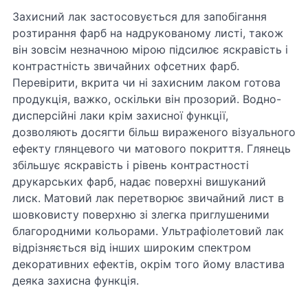
Захисний лак застосовується для запобігання
розтирання фарб на надрукованому листі, також
він зовсім незначною мірою підсилює яскравість і
контрастність звичайних офсетних фарб.
Перевірити, вкрита чи ні захисним лаком готова
продукція, важко, оскільки він прозорий. Водно-
дисперсійні лаки крім захисної функції,
дозволяють досягти більш вираженого візуального
ефекту глянцевого чи матового покриття. Глянець
збільшує яскравість і рівень контрастності
друкарських фарб, надає поверхні вишуканий
лиск. Матовий лак перетворює звичайний лист в
шовковисту поверхню зі злегка приглушеними
благородними кольорами. Ультрафіолетовий лак
відрізняється від інших широким спектром
декоративних ефектів, окрім того йому властива
деяка захисна функція.