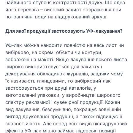
найвищого ступеня контрастності друку. Ще одна
його перевага – високий захист зображення при
потраплянні води на віддрукований аркуш.
Для якої продукції застосовують УФ-лакування?
УФ-лак можна наносити повністю на весь лист чи
вибірково, на окремі об’єкти чи контури,
зображені на макеті. Якщо лакування всього листа
широко використовується для захисту і
декорування обкладинок журналів, завдяки чому
їх називають глянцевими, то вибірковий лак
застосовується при друці каталогів, у
виготовленні упаковки, у виробництві широкого
спектру рекламної і сувенірної продукції. Кожен
вид лакування, безсумнівно, покращує зовнішній
вигляд друкованої продукції, а також підвищує її
зносостійкість. Але серед всіх видів післядрукових
ефектів УФ-лак міцно займає лідерські позиції