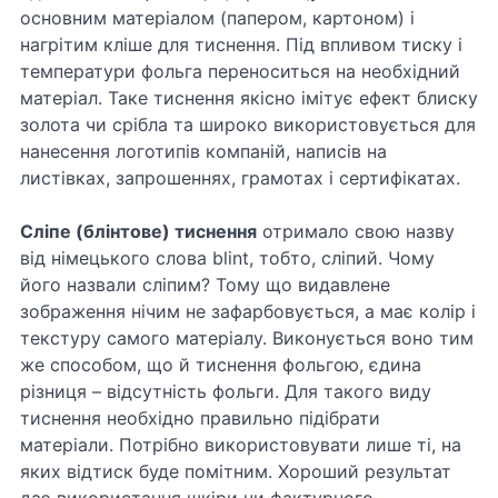
основним матеріалом (папером, картоном) і
нагрітим кліше для тиснення. Під впливом тиску і
температури фольга переноситься на необхідний
матеріал. Таке тиснення якісно імітує ефект блиску
золота чи срібла та широко використовується для
нанесення логотипів компаній, написів на
листівках, запрошеннях, грамотах і сертифікатах.
Сліпе (блінтове) тиснення
отримало свою назву
від німецького слова blint, тобто, сліпий. Чому
його назвали сліпим? Тому що видавлене
зображення нічим не зафарбовується, а має колір і
текстуру самого матеріалу. Виконується воно тим
же способом, що й тиснення фольгою, єдина
різниця – відсутність фольги. Для такого виду
тиснення необхідно правильно підібрати
матеріали. Потрібно використовувати лише ті, на
яких відтиск буде помітним. Хороший результат