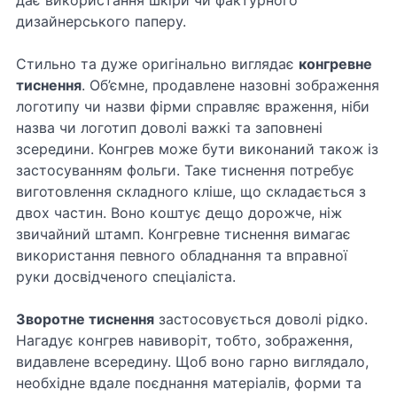
дає використання шкіри чи фактурного
дизайнерського паперу.
Стильно та дуже оригінально виглядає
конгревне
тиснення
. Об’ємне, продавлене назовні зображення
логотипу чи назви фірми справляє враження, ніби
назва чи логотип доволі важкі та заповнені
зсередини. Конгрев може бути виконаний також із
застосуванням фольги. Таке тиснення потребує
виготовлення складного кліше, що складається з
двох частин. Воно коштує дещо дорожче, ніж
звичайний штамп. Конгревне тиснення вимагає
використання певного обладнання та вправної
руки досвідченого спеціаліста.
Зворотне тиснення
застосовується доволі рідко.
Нагадує конгрев навиворіт, тобто, зображення,
видавлене всередину. Щоб воно гарно виглядало,
необхідне вдале поєднання матеріалів, форми та